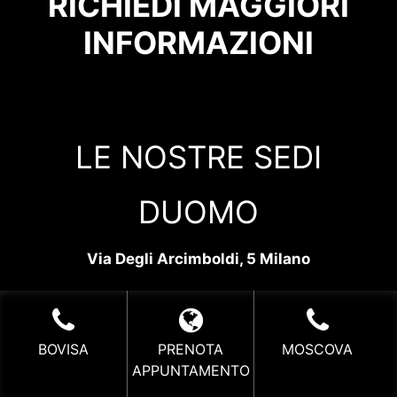
RICHIEDI MAGGIORI
INFORMAZIONI
LE NOSTRE SEDI
DUOMO
Via Degli Arcimboldi, 5 Milano
3472181909
–
duomo@sailorstattoo-
milano.it
BOVISA
PRENOTA
MOSCOVA
APPUNTAMENTO
Da Martedì a Domenica dalle 10.30 alle 19.00