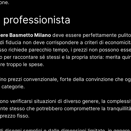
ione.
n professionista
iere Basmetto Milano
deve essere perfettamente pulito
 di fiducia non deve corrispondere a criteri di economici
so richiede parecchio tempo, i prezzi non possono esser
do per raccontare sé stessi e la propria storia: merita q
re troppo le spese.
ino prezzi convenzionale, forte della convinzione che o
 categorie.
o verificarsi situazioni di diverso genere, la complessità 
liente stesso che potrebbero compromettere la tranquillità 
prezzo fisso.
di disegni semplici e dalle dimensioni limitate, in genere 