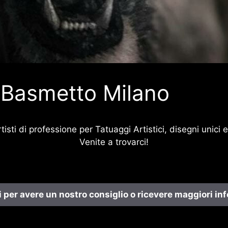
 Basmetto Milano
tisti di professione per Tatuaggi Artistici, disegni unici 
Venite a trovarci!
 per avere un nostro consiglio o ricevere maggiori in