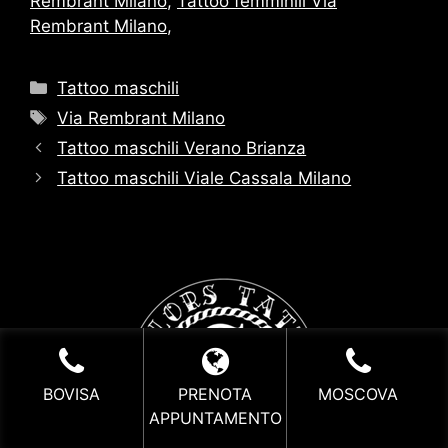
Rembrant Milano
,
Tattoo femminili Via
Rembrant Milano
,
Categorie
Tattoo maschili
Tag
Via Rembrant Milano
Tattoo maschili Verano Brianza
Tattoo maschili Viale Cassala Milano
BOVISA
PRENOTA
MOSCOVA
APPUNTAMENTO