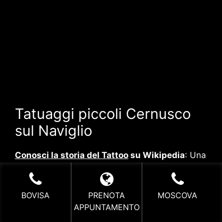
Tatuaggi piccoli Cernusco
sul Naviglio
Conosci la storia del Tattoo
su Wikipedia
: Una
definizione dell’argomento data dalla famosa
enciclopedia on line.
BOVISA
PRENOTA
MOSCOVA
Tatuaggi Cernusco sul Naviglio
,
Tattoo
APPUNTAMENTO
Cernusco sul Naviglio
,
Tattoing Cernusco sul