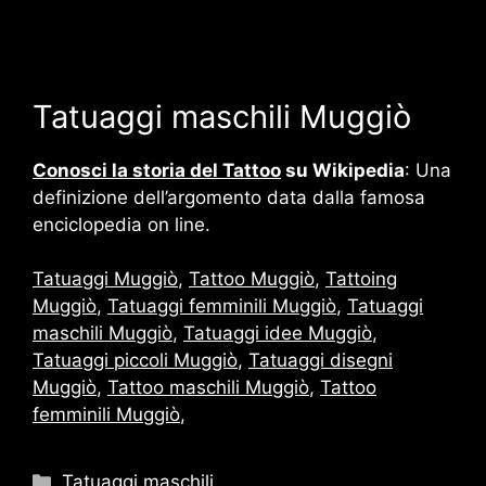
Tatuaggi maschili Muggiò
Conosci la storia del Tattoo
su Wikipedia
: Una
definizione dell’argomento data dalla famosa
enciclopedia on line.
Tatuaggi Muggiò
,
Tattoo Muggiò
,
Tattoing
Muggiò
,
Tatuaggi femminili Muggiò
,
Tatuaggi
maschili Muggiò
,
Tatuaggi idee Muggiò
,
Tatuaggi piccoli Muggiò
,
Tatuaggi disegni
Muggiò
,
Tattoo maschili Muggiò
,
Tattoo
femminili Muggiò
,
Categorie
Tatuaggi maschili