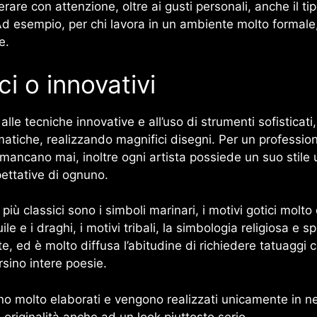
are con attenzione, oltre ai gusti personali, anche il tipo
a. Ad esempio, per chi lavora in un ambiente molto formale,
e.
ci o innovativi
e alle tecniche innovative e all’uso di strumenti sofisticat
matiche, realizzando magnifici disegni. Per un professio
 mancano mai, inoltre ogni artista possiede un suo stile 
pettative di ognuno.
ù classici sono i simboli marinari, i motivi gotici molto di
le e i draghi, i motivi tribali, la simbologia religiosa e sp
ste, ed è molto diffusa l’abitudine di richiedere tatuaggi
ersino intere poesie.
no molto elaborati e vengono realizzati unicamente in ner
originalità anche ad un look piuttosto serio.