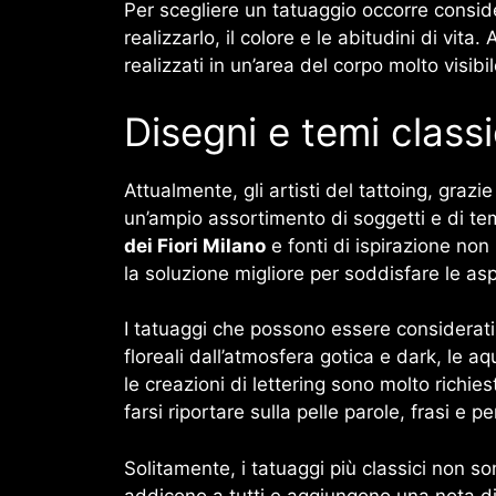
Per scegliere un tatuaggio occorre consider
realizzarlo, il colore e le abitudini di vit
realizzati in un’area del corpo molto visibil
Disegni e temi classi
Attualmente, gli artisti del tattoing, grazi
un’ampio assortimento di soggetti e di te
dei Fiori Milano
e fonti di ispirazione non
la soluzione migliore per soddisfare le as
I tatuaggi che possono essere considerati pi
floreali dall’atmosfera gotica e dark, le aqui
le creazioni di lettering sono molto richie
farsi riportare sulla pelle parole, frasi e p
Solitamente, i tatuaggi più classici non so
addicono a tutti e aggiungono una nota di 