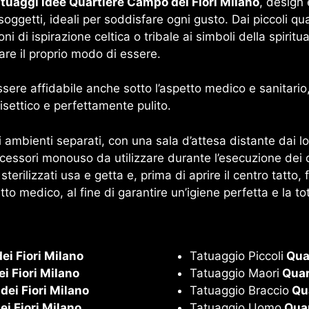
tuaggi idee Quartiere Campo dei Fiori Milano
, design 
soggetti, ideali per soddisfare ogni gusto. Dai piccoli qua
ni di ispirazione celtica o tribale ai simboli della spirit
re il proprio modo di essere.
sere affidabile anche sotto l’aspetto medico e sanitario
isettico e perfettamente pulito.
 ambienti separati, con una sala d’attesa distante dai lo
essori monouso da utilizzare durante l’esecuzione dei dis
sterilizzati usa e getta e, prima di aprire il centro tatt
tto medico, al fine di garantire un’igiene perfetta e la to
i Fiori Milano
Tatuaggio Piccoli
Quar
i Fiori Milano
Tatuaggio Maori
Quar
ei Fiori Milano
Tatuaggio Braccio
Qua
i Fiori Milano
Tatuaggio Uomo
Quar