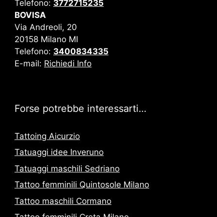
Telefono:
3772715235
BOVISA
Via Andreoli, 20
20158 Milano MI
Telefono:
3400834335
E-mail:
Richiedi Info
Forse potrebbe interessarti…
Tattoing Aicurzio
Tatuaggi idee Inveruno
Tatuaggi maschili Sedriano
Tattoo femminili Quintosole Milano
Tattoo maschili Cormano