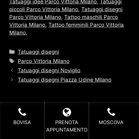
Tatuaggi idee Parco Vittoria Milano
,
Tatuaggi
piccoli Parco Vittoria Milano
,
Tatuaggi disegni
Parco Vittoria Milano
,
Tattoo maschili Parco
Vittoria Milano
,
Tattoo femminili Parco Vittoria
Milano
,
Categorie
Tatuaggi disegni
Tag
Parco Vittoria Milano
Tatuaggi disegni Noviglio
Tatuaggi disegni Piazza Udine Milano
BOVISA
PRENOTA
MOSCOVA
APPUNTAMENTO