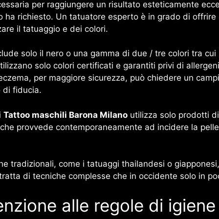
cessaria per raggiungere un risultato esteticamente ecce
o ha richiesto. Un tatuatore esperto è in grado di offrire 
re il tatuaggio e dei colori.
lude solo il nero o una gamma di due / tre colori tra cui i
 utilizzano solo colori certificati e garantiti privi di aller
ed eczema, per maggiore sicurezza, può chiedere un campio
di fiducia.
i
Tattoo maschili Barona Milano
utilizza solo prodotti d
 che provvede contemporaneamente ad incidere la pelle e
e tradizionali, come i tatuaggi thailandesi o giappones
 si tratta di tecniche complesse che in occidente solo in p
nzione alle regole di igiene