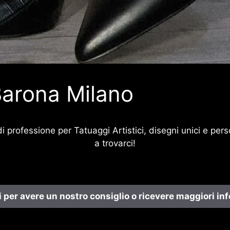
Barona Milano
di professione per Tatuaggi Artistici, disegni unici e per
a trovarci!
 per avere un nostro consiglio o ricevere maggiori in