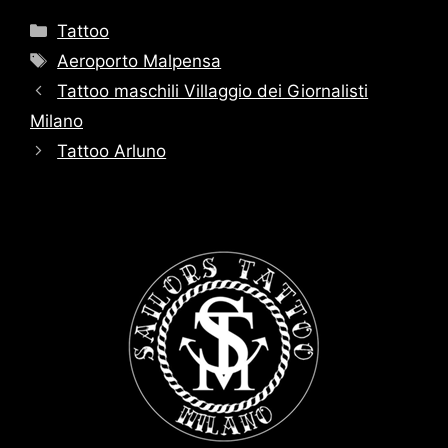
Categorie
Tattoo
Tag
Aeroporto Malpensa
Tattoo maschili Villaggio dei Giornalisti
Milano
Tattoo Arluno