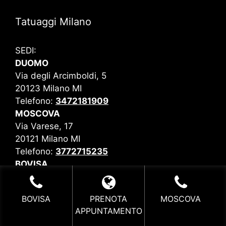
Tatuaggi Milano
SEDI:
DUOMO
Via degli Arcimboldi, 5
20123 Milano MI
Telefono:
3472181909
MOSCOVA
Via Varese, 17
20121 Milano MI
Telefono:
3772715235
BOVISA
Via Andreoli, 20
20158 Milano MI
BOVISA
PRENOTA
MOSCOVA
Telefono:
3400834335
APPUNTAMENTO
E-mail:
Richiedi Info