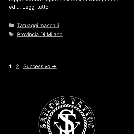
ed …
Leggi tutto
Categorie
Tatuaggi maschili
Tag
Provincia Di Milano
Pagina
Pagina
1
2
Successivo
→