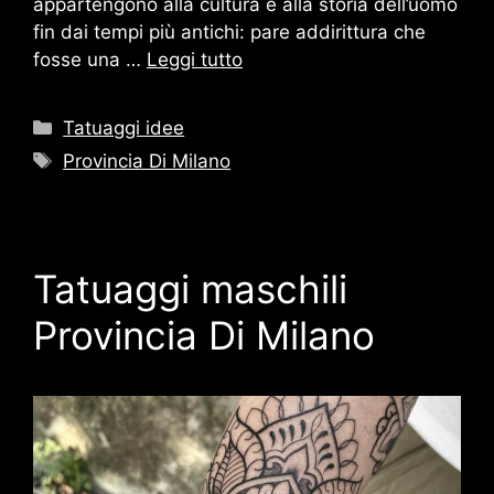
appartengono alla cultura e alla storia dell’uomo
fin dai tempi più antichi: pare addirittura che
fosse una …
Leggi tutto
Categorie
Tatuaggi idee
Tag
Provincia Di Milano
Tatuaggi maschili
Provincia Di Milano