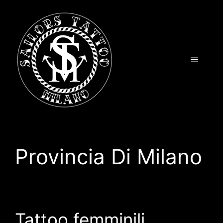
Vai
al
contenuto
Menu
Provincia Di Milano
Tattoo femminili